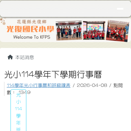
花蓮縣立光復國民小學
導覽列
跳至主內容區
頁尾區域
主內容區域
本站消息
光小114學年下學期行事曆
114學年光小行事曆和班級課表
/ 2026-04-08 / 點閱
數： 1349
光
小
114
學
年
班