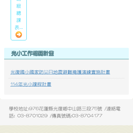
級
總
課
表...
右邊區域內容
光小工作相關計畫
光復國小國家防災日地震避難掩護演練實施計畫
114年光小課程計畫
學校地址:976花蓮縣光復鄉中山路三段75號 /連絡電
話: 03-8701029 /傳真號碼:03-8704177