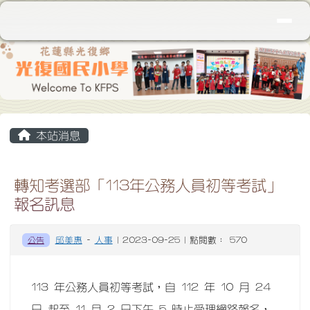
花蓮縣立光復國民小學
導覽列
跳至主內容區
頁尾區域
主內容區域
本站消息
轉知考選部「113年公務人員初等考試」
報名訊息
公告
邱美惠
-
人事
| 2023-09-25 | 點閱數： 570
113 年公務人員初等考試，自 112 年 10 月 24
日 起至 11 月 2 日下午 5 時止受理網路報名，