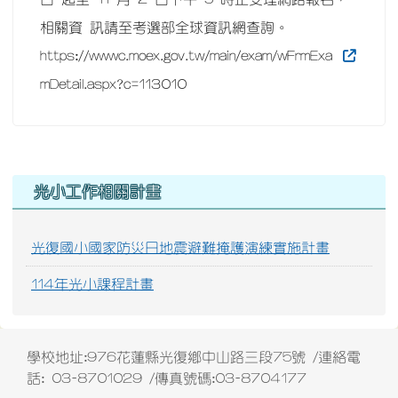
相關資 訊請至考選部全球資訊網查詢。
https://wwwc.moex.gov.tw/main/exam/wFrmExa
mDetail.aspx?c=113010
右邊區域內容
光小工作相關計畫
光復國小國家防災日地震避難掩護演練實施計畫
114年光小課程計畫
學校地址:976花蓮縣光復鄉中山路三段75號 /連絡電
話: 03-8701029 /傳真號碼:03-8704177