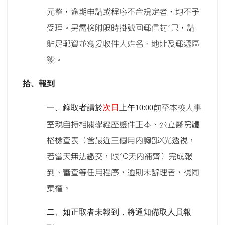
元整，逾期申請或程序不合規定者，均不予
受理。另需檢附限時掛號回郵信封1只，請
貼足郵資並寫妥收件人姓名、地址及郵遞區
號。
拾、報到
一、錄取者請於
次日
上午10:00
前至本校人事
室親自持相關學經歷證件正本、公立醫院體
格檢查表（含最近三個月內胸部X光透視，
若當天無法繳交，限10天內補齊）完成報
到、審查等任用程序，逾期未辦理者，視同
棄權。
二、如正取者未報到，將通知備取人員報