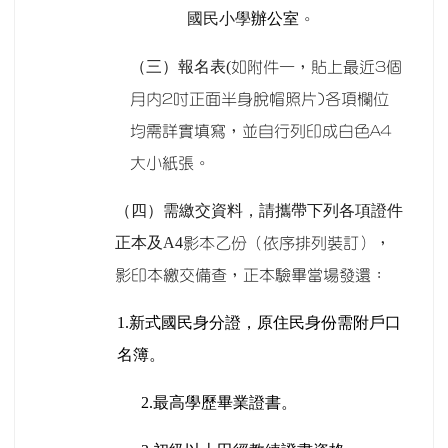
國民小學
辦公室
。
（三）報名表(
如附件一，貼上最近3個
月內2吋正面半身脫帽照片)各項欄位
均需詳實填寫，並自行列印成白色A4
大小紙張。
（四）需繳交資料，請攜帶下列各項證件
正本及A4
影本乙份（依序排列裝訂），
影印本繳交備查，正本驗畢當場發還：
1.
新式國民身分證，原住民身份需附戶口
名簿。
2.
最高學歷畢業證書。