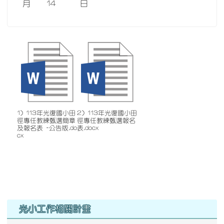
月 14 日
1) 113年光復國小田
2) 113年光復國小田
徑專任教練甄選簡章
徑專任教練甄選報名
及報名表 -公告版.do
表.docx
cx
右邊區域內容
光小工作相關計畫