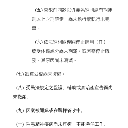
(
五)
曾犯前四款以外罪名經判處有期徒
刑以上之刑確定，尚未執行或執行未完
畢。
(
六)
依法經相關機關停止聘用（任），
或受休職處分尚未期滿，或因案停止職
務，其原因尚未消滅。
(
七)
褫奪公權尚未復權。
(
八)
受民法規定之監護、輔助或禁治產宣告而尚
未撤銷。
(
九)
因案被通緝或在羈押管收中。
(
十)
罹患精神疾病尚未痊癒，不能勝任工作。