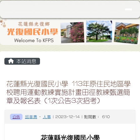
花蓮縣立光復國民小學
導覽列
跳至主內容區
頁尾區域
主內容區域
本站消息
花蓮縣光復國民小學 113年原住民地區學
校聘用運動教練實施計畫田徑教練甄選簡
章及報名表 (1次公告3次招考)
公告
邱美惠
-
人事
| 2023-12-14 | 點閱數： 610
花蓮縣光復國民小學