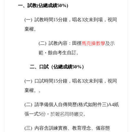
一、
試教
(
佔總成績
50%)
(
一
)
試教時間
15
分鐘，唱名
3
次未到場，視同
棄權。
(
二
)
試教內容：
田徑
馬克操教學
及示
餘由考生自訂
。
範，
二、
口
試
（
佔總成績
50%
）
(
一
)
口試時間
15
分鐘
，唱名
3
次未到場，視同
棄權。
。
(
二
)
請準備個人
自傳
簡歷(
格式如附件三
)
A4
紙
張一式5
。
份，於報名同時繳交
(
三
)
內容含訓練實務、教育理念、儀容態