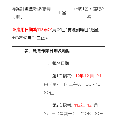
專案計畫型教練(
正取1
按月
名，備取2
田徑
支薪)
名
※進用日期為113
年01
月01日(實際到職日)起至
113年12月31日止。
參、甄選作業日期及地點
一、報名日期：
第1
112
年 12
次招考:
月 21
上午08
日（星期四）
：30～10：
30止
第2
次招考:
112
年 12
月
25 日（星期一）上午08：30～