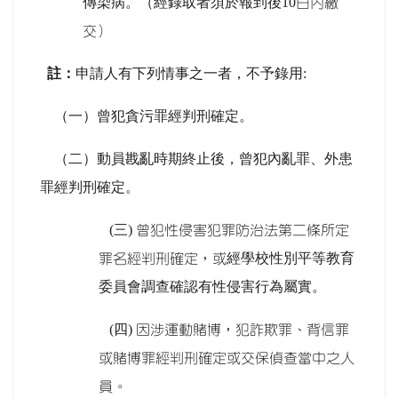
傳染病。（經錄取者須於報到後10
日內繳
交）
註：
申請人有下列情事之一者，不予錄用:
（一）
曾犯貪污罪經判刑確定。
（二）
動員戡亂時期終止後，曾犯內亂罪、外患
罪經判刑確定。
(
三)
曾犯性侵害犯罪防治法第二條所定
經學校性別平等教育
罪名經判刑確定，或
委員會調查確認有性侵害行為屬實。
(
四)
因涉運動賭博，犯詐欺罪、背信罪
或賭博罪經判刑確定或交保偵查當中之人
員。