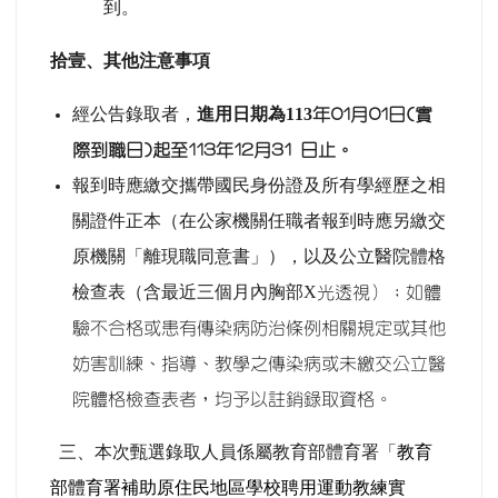
到。
拾壹、其他注意事項
經公告錄取者，
進用日期為113
年01月01日(實
際到職日)起至113年12月31 日止。
報到時應繳交
攜帶國民身份證及所有學經歷之相
關證件正本（在公家機關任職者報到時應另繳交
原機關「離現職同意書」），以及公立醫院體格
檢查表（含最近三個月內胸部X
光透視）；如體
驗不合格或患有傳染病防治條例相關規定或其他
妨害訓練、指導、教學之傳染病或未繳交公立醫
院體格檢查表者，均予以註銷錄取資格。
三、本次甄選錄取人員係屬教育部體育署「
教育
部體育署補助原住民地區學校聘用運動教練實