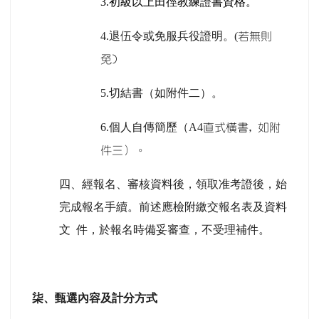
3.
初級以上田徑教練證書資格
。
4.
退伍令或免服兵役證明。(
若無則
免)
5.
切結書（如附件二）。
6.
個人自傳簡歷（A4
直式橫書, 如附
件三）。
四、經報名、審核資料後，領取准考證後，始
完成報名手續。前述應檢附繳交報名表及資料
文 件，於報名時備妥審查，不受理補件。
柒、甄選內容及計分方式