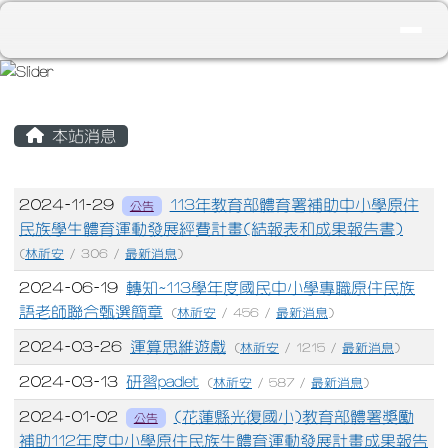
花蓮縣立光復國民小學
導覽列
跳至主內容區
頁尾區域
主內容區域
本站消息
文章列表
2024-11-29
113年教育部體育署補助中小學原住
公告
民族學生體育運動發展經費計畫(結報表和成果報告書)
(
林祈安
/ 306 /
最新消息
)
2024-06-19
轉知~113學年度國民中小學專職原住民族
語老師聯合甄選簡章
(
林祈安
/ 456 /
最新消息
)
2024-03-26
運算思維遊戲
(
林祈安
/ 1215 /
最新消息
)
2024-03-13
研習padlet
(
林祈安
/ 587 /
最新消息
)
2024-01-02
(花蓮縣光復國小)教育部體署獎勵
公告
補助112年度中小學原住民族生體育運動發展計畫成果報告