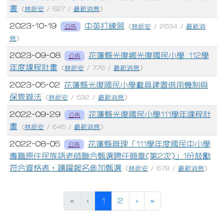
書
(
林祈安
/ 527 /
最新消息
)
2023-10-19
中英打練習
公告
(
林祈安
/ 2034 /
最新消
息
)
2023-09-08
花蓮縣光復鄉光復國民小學 112學
公告
年度課程計畫
(
林祈安
/ 776 /
最新消息
)
2023-05-02
花蓮縣光復國民小學載具建置借用機制與
保管辦法
(
林祈安
/ 532 /
最新消息
)
2022-09-29
花蓮縣光復國民小學111學年課程計
公告
畫
(
林祈安
/ 645 /
最新消息
)
2022-08-05
花蓮縣辦理「111學年度國民中小學
公告
專職原住民族語老師聯合甄選聘任簡章(第2次)」1份鼓勵
符合資格者，踴躍報名參加甄選
(
林祈安
/ 678 /
最新消息
)
(目前頁次)
下一頁
最後頁
«
‹
1
2
›
»