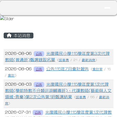
花蓮縣立光復國民小學
導覽列
跳至主內容區
頁尾區域
主內容區域
本站消息
文章列表
2026-08-06
光復國民小學115學年度第3次代理
公告
教師(普通班)甄選錄取名單
(
邱美惠
/ 21 /
最新消息
)
2026-08-06
公告115年7月會計報告
公告
(
會計室
/ 15
/
會計
)
2026-08-03
光復國民小學115學年度第1次代理
公告
教師(學前特教不分類巡迴輔導班)、代課教師(藝術與人文
領域-音樂)第2次公告第1招甄選結果
(
邱美惠
/ 55 /
最新消
息
)
2026-07-31
光復國民小學115學年度第1次代理教
公告