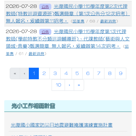
2026-07-28
光復國民小學115學年度第2次代理
公告
教師(特教巡迴資源班)甄選簡章（第1次公告分12次招考）
無人報名，爰續辦第11招考。
(
邱美惠
/ 68 /
最新消息
)
2026-07-28
光復國民小學115學年度第1次代理
公告
教師(學前特教不分類巡迴輔導班)、代課教師(藝術與人文
領域-音樂)甄選簡章 無人報名，爰續辦第14次招考。
(
邱
美惠
/ 61 /
最新消息
)
(目前頁次)
«
‹
1
2
3
4
5
6
7
8
9
下一頁
最後頁
10
›
»
右邊區域內容
光小工作相關計畫
光復國小國家防災日地震避難掩護演練實施計畫