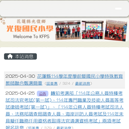
花蓮縣立光復國民小學
導覽列
跳至主內容區
頁尾區域
主內容區域
本站消息
文章列表
2025-04-30
花蓮縣114學年度學前暨國民小學特殊教育
教師聯合甄選簡章
(
邱美惠
/ 324 /
最新消息
)
2025-04-25
轉知考選部「114年公務人員特種考
公告
試司法官考試(第一試)、114年專門職業及技術人員高等考
試律師考試(第一試)」、「114年公務人員特種考試司法人
員、法務部調查局調查人員、海岸巡防人員考試及114年未
具擬任職務任用資格者取得法官遴選資格考試」兩項考試
報名訊息
(
邱美惠
/ 379 /
最新消息
)