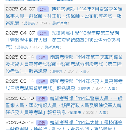
2025-04-07
轉知考選部「114年7月舉辦之各類
公告
醫事人員、獸醫師、社工師、法醫師、公衛師等考試」報
名訊息
(
邱美惠
/ 354 /
最新消息
)
2025-04-07
光復國民小學113學年度第二學期
公告
「特教學生助理人員」第二次遴選簡章(1次公告分9次招
考)
(
邱美惠
/ 417 /
最新消息
)
2025-03-14
函轉考選部「114年第二次專門職業
公告
及技術人員高等考試醫師中醫師考試分階段考試（第二階
段考試）」報名訊息
(
邱美惠
/ 351 /
人事
)
2025-03-14
轉知考選部「114年公務人員高等考
公告
試三級考試暨普通考試」報名訊息
(
邱美惠
/ 377 /
人事
)
2025-03-10
轉知考選部「114年警察人員、一般
公告
警察人員、國安情報人員、移民行政人員及退除役軍人轉
任公務人員等考試」報名訊息
(
邱美惠
/ 373 /
人事
)
2025-02-13
轉知考選部「114年大地工程技師第
公告
一階段考試、驗船師、引水人、食品技師、消防設備人