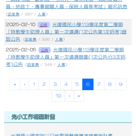
員、地政士、專責報關人員、保險人員等考試」報名訊息
(
邱美惠
/ 387 /
人事
)
2025-02-10
光復國民小學113學年度第二學期
公告
「特教學生助理人員」第一次遴選(1次公告第1次招考)錄
取公告
(
邱美惠
/ 336 /
人事
)
2025-02-05
光復國民小學113學年度第二學期
公告
「特教學生助理人員」第一次遴選簡章(1次公告分3次招
考)公告
(
邱美惠
/ 348 /
人事
)
第一頁
上一頁
(目前頁次)
«
‹
1
2
3
4
5
6
7
8
9
下一頁
最後頁
10
›
»
右邊區域內容
光小工作相關計畫